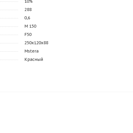
10%
288
0,6
М 150
F50
250х120х88
Mstera
Красный