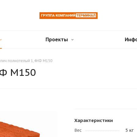
Проекты
Инф
пич полнотелый 1,4НФ М150
НФ М150
Характеристики
Вес
5 кг