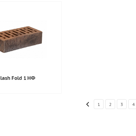
Flash Fold 1 НФ
1
2
3
4