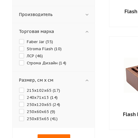
Flash
Производитель
Торговая марка
Faber Jar (
35
)
Stroma Flash (
10
)
ЛСР (
46
)
Строма Дизайн (
14
)
Размер, см х см
215х102х65 (
17
)
240х71х13 (
14
)
250x120x65 (
24
)
250х60х65 (
9
)
Flash
250х85х65 (
41
)