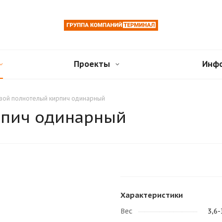
Проекты
Инф
вой полнотелый кирпич одинарный
рпич одинарный
Характеристики
Вес
3,6-