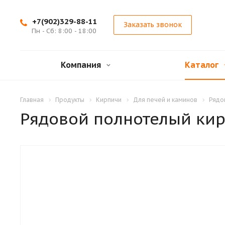
+7(902)329-88-11
Заказать звонок
Пн - Сб: 8:00 - 18:00
Компания
Каталог
Главная
Продукты
Кирпичи
Для печей и каминов
Рядо
Рядовой полнотелый ки