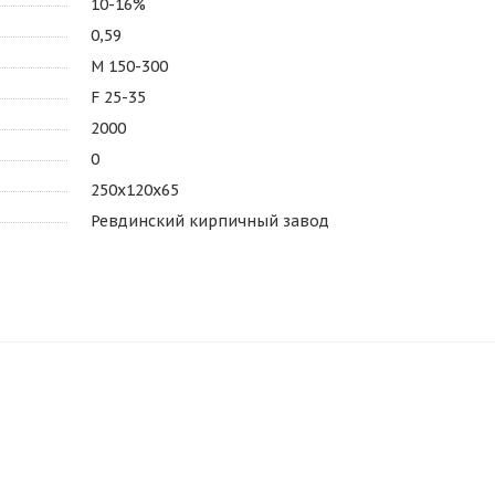
10-16%
0,59
М 150-300
F 25-35
2000
0
250х120х65
Ревдинский кирпичный завод