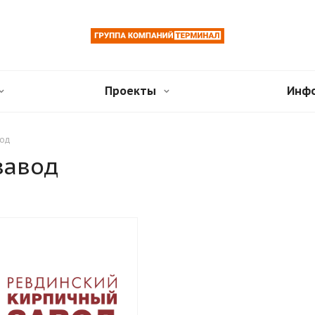
Проекты
Инф
вод
завод