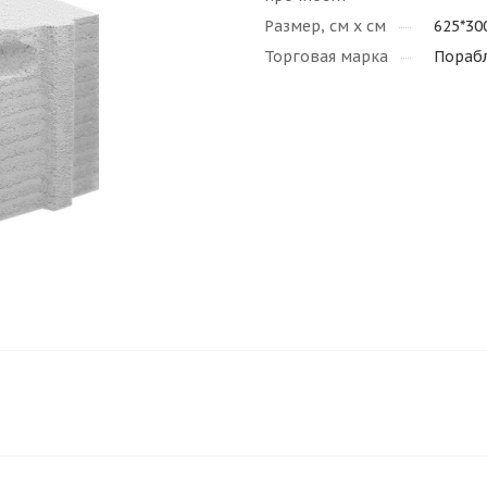
Размер, см х см
625*30
Торговая марка
Пораб