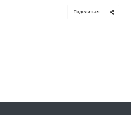
Поделиться
Оставайтесь на связи
й район,