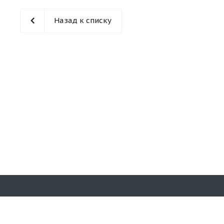
Назад к списку
Наши конт
© 2026 «Кирпичная гора». Все права
защищены.
+7(902