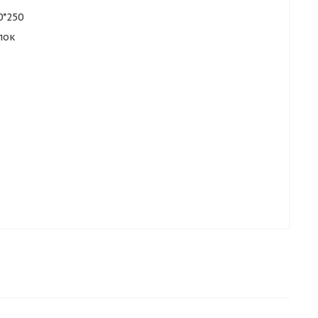
0*250
лок