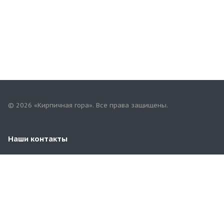
© 2026 «Кирпичная гора». Все права защищены.
Наши контакты
+7(902)329-88-11
sil-terminal@yandex.ru
Марий Эл, Медведевский район, пос. Силикатный,
ул.Мира, 36 А