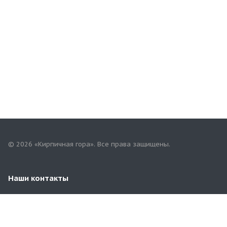
© 2026 «Кирпичная гора». Все права защищены.
Наши контакты
+7(902)329-88-11
sil-terminal@yandex.ru